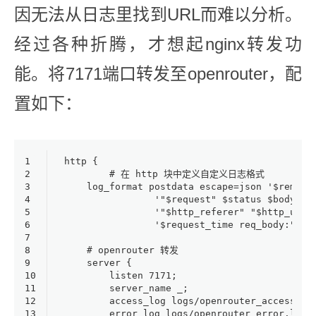
因无法从日志里找到URL而难以分析。
经过各种折腾，才想起nginx转发功
能。将7171端口转发至openrouter，配
置如下：
1
http {
2
	# 在 http 块中定义自定义日志格式
3
    log_format postdata escape=json '$remote
4
                '"$request" $status $body_by
5
                '"$http_referer" "$http_user
6
                '$request_time req_body:"$re
7
8
    # openrouter 转发
9
    server {
10
        listen 7171;
11
        server_name _;
12
        access_log logs/openrouter_access.lo
13
        error_log logs/openrouter_error.l