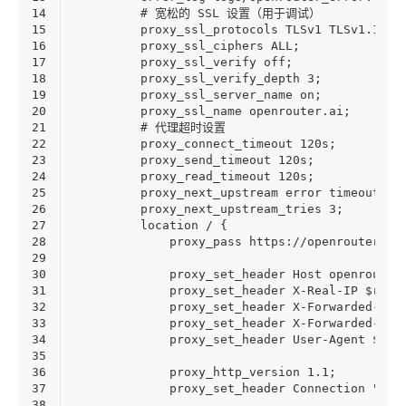
14
        # 宽松的 SSL 设置（用于调试）
15
        proxy_ssl_protocols TLSv1 TLSv1.1 TL
16
        proxy_ssl_ciphers ALL;
17
        proxy_ssl_verify off;
18
        proxy_ssl_verify_depth 3;
19
        proxy_ssl_server_name on;
20
        proxy_ssl_name openrouter.ai;
21
        # 代理超时设置
22
        proxy_connect_timeout 120s;
23
        proxy_send_timeout 120s;
24
        proxy_read_timeout 120s;
25
        proxy_next_upstream error timeout ht
26
        proxy_next_upstream_tries 3;
27
        location / {
28
            proxy_pass https://openrouter.ai
29
30
            proxy_set_header Host openrouter
31
            proxy_set_header X-Real-IP $remo
32
            proxy_set_header X-Forwarded-For
33
            proxy_set_header X-Forwarded-Pro
34
            proxy_set_header User-Agent $htt
35
36
            proxy_http_version 1.1;
37
            proxy_set_header Connection "";
38