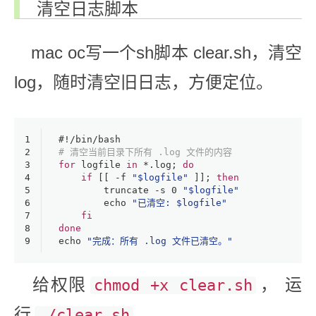
清空日志脚本
mac oc写一个sh脚本 clear.sh，清空
log，随时清空旧日志，方便定位。
1
#!/bin/bash
2
# 清空当前目录下所有 .log 文件的内容
3
for
 logfile 
in
 *.
log
; 
do
4
if
 [[ -f 
"
$logfile
"
 ]]; 
then
5
truncate
 -s 0 
"
$logfile
"
6
echo
"已清空: 
$logfile
"
7
fi
8
done
9
echo
"完成：所有 .log 文件已清空。"
给权限
， 运
chmod +x clear.sh
行
。
./clear.sh