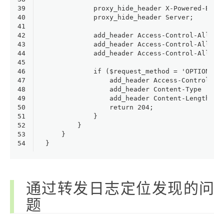
39
            proxy_hide_header X-Powered-By;
40
            proxy_hide_header Server;
41
42
            add_header Access-Control-Allow-
43
            add_header Access-Control-Allow-
44
            add_header Access-Control-Allow-
45
46
            if ($request_method = 'OPTIONS')
47
                add_header Access-Control-Ma
48
                add_header Content-Type 'tex
49
                add_header Content-Length 0;
50
                return 204;
51
            }
52
        }
53
    }
54
}
通过转发日志定位发现的问
题