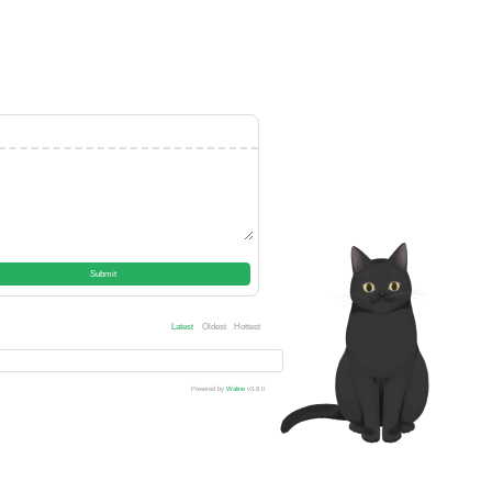
Submit
Latest
Oldest
Hottest
Powered by
Waline
v3.8.0