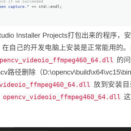
eck if we succeeded
pen capture."
 << std::endl;
l Studio Installer Projects打包出
false。在自己的开发电脑上安装是正常能用
的问
pencv_videoio_ffmpeg460_64.dll
路径删除（D:\opencv\build\x64\vc
放到安装目
videoio_ffmpeg460_64.dll
这
opencv_videoio_ffmpeg460_64.dll