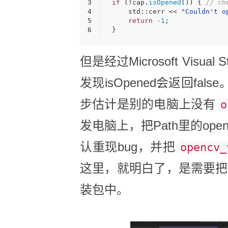
3
if
 (!cap.
isOpened
()) { 
// ch
4
    std::cerr << 
"Couldn't o
5
return
-1
;
6
}
但是经过Microsoft Visua
发现isOpened会返回
步估计是别的电脑上没有
o
发电脑上，把Path里的opencv
认重现bug，并把
opencv_
这里，就明白了，是需要把
装包中。