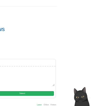
ws
Submit
Latest
Oldest
Hottest