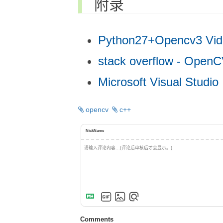
附录
Python27+Opencv3 V
stack overflow - Open
Microsoft Visual Stud
opencv
c++
NickName
Comments