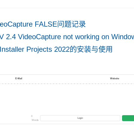
ideoCapture FALSE问题记录
CV 2.4 VideoCapture not working on Windo
io Installer Projects 2022的安装与使用
E-Mail
Website
0
Login
Words